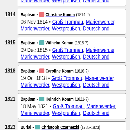
Marienwerder
,
Westpreußen
,
Deutschland
1814
Baptism
•
Christine Komm
(1814-?)
06 Nov 1814 •
Groß Tromnau
,
Marienwerder
,
Marienwerder
,
Westpreußen
,
Deutschland
1815
Baptism
•
Wilhelm Komm
(1815-?)
09 Dec 1815 •
Groß Tromnau
,
Marienwerder
,
Marienwerder
,
Westpreußen
,
Deutschland
1818
Baptism
•
Caroline Komm
(1818-?)
19 Oct 1818 •
Groß Tromnau
,
Marienwerder
,
Marienwerder
,
Westpreußen
,
Deutschland
1821
Baptism
•
Heinrich Komm
(1821-?)
18 May 1821 •
Groß Tromnau
,
Marienwerder
,
Marienwerder
,
Westpreußen
,
Deutschland
1823
Burial
•
Christoph Czarnetzki
(1735-1823)