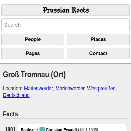
Prussian Roots
People
Places
Pages
Contact
Groß Tromnau (Ort)
Location:
Marienwerder
,
Marienwerder
,
Westpreußen
,
Deutschland
Facts
1801
Baptism
•
Christian Ewandt
(1801-1806)